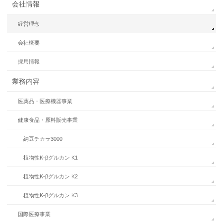
会社情報
経営理念
会社概要
採用情報
業務内容
医薬品・医療機器事業
健康食品・原料販売事業
納豆チカラ3000
植物性K-βグルカン K1
植物性K-βグルカン K2
植物性K-βグルカン K3
国際医療事業