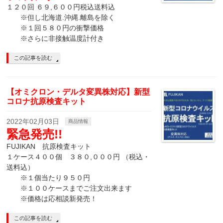
１２０回 ６９,６００円税込送料込
※但し北海道.沖縄.離島を除く
※１回５８０円の衝撃価格
※さらに非接触温度計付き
この記事を読む
【オミクロン・デルタ変異株対応】新型
コロナ抗原検査キット
2022年02月03日
商品情報
緊急発売!!
FUJIKAN 抗原検査キット
１ケース４００個 ３８０,０００円 （税込・
送料込）
※１個当たり９５０円
※１００ケースまでご注文出来ます
※価格は応相談新発売！
この記事を読む