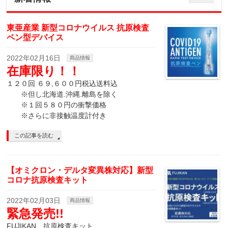
東亜産業 新型コロナウイルス 抗原検査
ペン型デバイス
2022年02月16日
商品情報
在庫限り！！
１２０回 ６９,６００円税込送料込
※但し北海道.沖縄.離島を除く
※１回５８０円の衝撃価格
※さらに非接触温度計付き
この記事を読む
【オミクロン・デルタ変異株対応】新型
コロナ抗原検査キット
2022年02月03日
商品情報
緊急発売!!
FUJIKAN 抗原検査キット