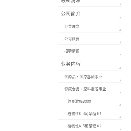
最新消息
公司简介
经营理念
公司概要
招聘情报
业务内容
医药品・医疗器械事业
健康食品・原料批发事业
纳豆激酶3000
植物性K-β葡聚糖 K1
植物性K-β葡聚糖 K2